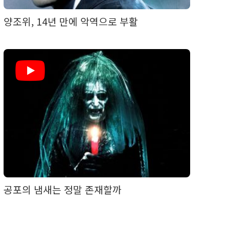
양조위, 14년 만에 악역으로 부활
공포의 냄새는 정말 존재할까