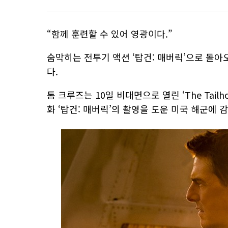
“함께 훈련할 수 있어 영광이다.”
숨막히는 전투기 액션 ‘탑건: 매버릭’으로 돌아
다.
톰 크루즈는 10일 비대면으로 열린 ‘The Tailh
화 ‘탑건: 매버릭’의 촬영을 도운 미국 해군에 