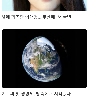
명예 회복한 이개형...'부산해' 새 국면
지구의 첫 생명체, 땅속에서 시작됐나