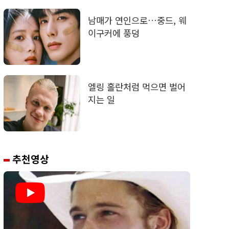
남매가 연인으로…중드, 웨
이구커에 풍덩
엘링 홀란처럼 먹으면 벌어
지는 일
추천영상