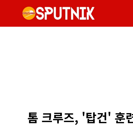
톰 크루즈, '탑건' 