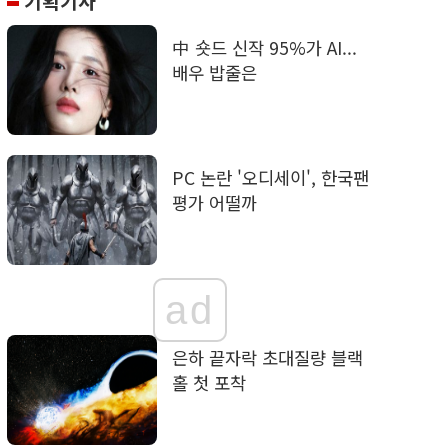
기획기사
中 숏드 신작 95%가 AI...
배우 밥줄은
PC 논란 '오디세이', 한국팬
평가 어떨까
ad
은하 끝자락 초대질량 블랙
홀 첫 포착