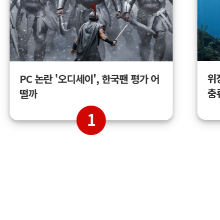
위
PC 논란 '오디세이', 한국팬 평가 어
충
떨까
1