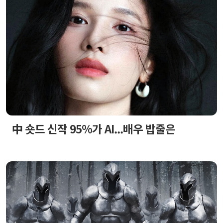
中 숏드 신작 95%가 AI...배우 밥줄은