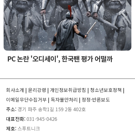
PC 논란 '오디세이', 한국팬 평가 어떨까
회사소개
|
윤리강령
|
개인정보취급방침
|
청소년보호정책
|
이메일무단수집거부
|
독자불만처리
|
정정·반론보도
주소:
경기 파주 송학1길 159 2동 402호
대표전화:
031-945-0426
제호:
스푸트니크