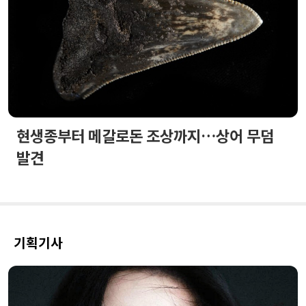
현생종부터 메갈로돈 조상까지…상어 무덤
발견
기획기사