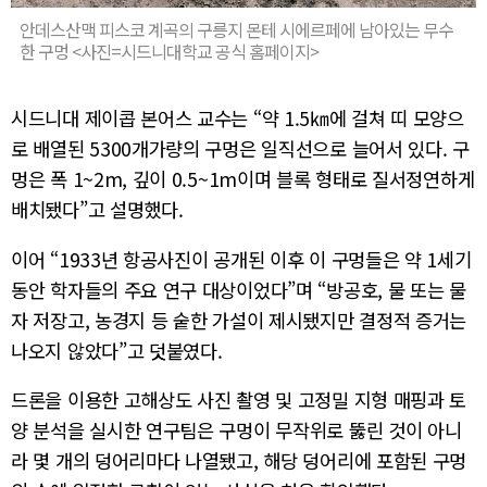
안데스산맥 피스코 계곡의 구릉지 몬테 시에르페에 남아있는 무수
한 구멍 <사진=시드니대학교 공식 홈페이지>
시드니대 제이콥 본어스 교수는 “약 1.5㎞에 걸쳐 띠 모양으
로 배열된 5300개가량의 구멍은 일직선으로 늘어서 있다. 구
멍은 폭 1~2m, 깊이 0.5~1m이며 블록 형태로 질서정연하게
배치됐다”고 설명했다.
이어 “1933년 항공사진이 공개된 이후 이 구멍들은 약 1세기
동안 학자들의 주요 연구 대상이었다”며 “방공호, 물 또는 물
자 저장고, 농경지 등 숱한 가설이 제시됐지만 결정적 증거는
나오지 않았다”고 덧붙였다.
드론을 이용한 고해상도 사진 촬영 및 고정밀 지형 매핑과 토
양 분석을 실시한 연구팀은 구멍이 무작위로 뚫린 것이 아니
라 몇 개의 덩어리마다 나열됐고, 해당 덩어리에 포함된 구멍