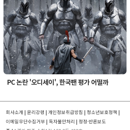
PC 논란 '오디세이', 한국팬 평가 어떨까
회사소개
|
윤리강령
|
개인정보취급방침
|
청소년보호정책
|
이메일무단수집거부
|
독자불만처리
|
정정·반론보도