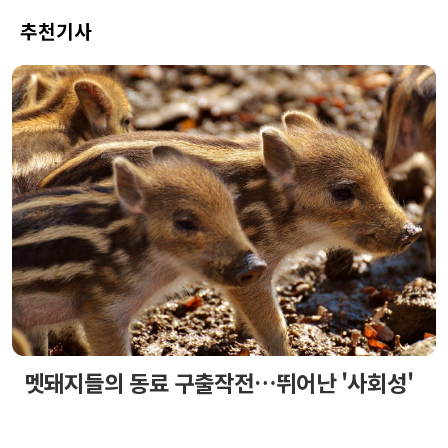
추천기사
멧돼지들의 동료 구출작전…뛰어난 '사회성'