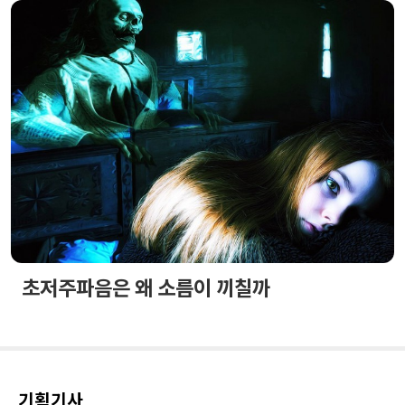
초저주파음은 왜 소름이 끼칠까
기획기사