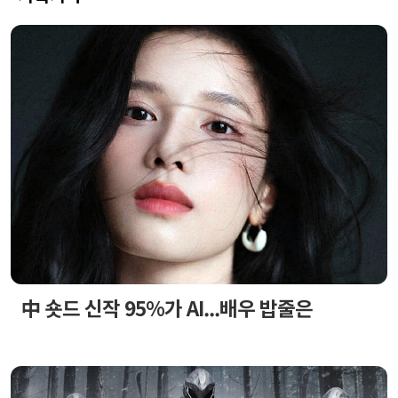
中 숏드 신작 95%가 AI...배우 밥줄은