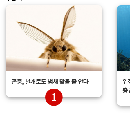
곤충, 날개로도 냄새 맡을 줄 안다
위
충
1