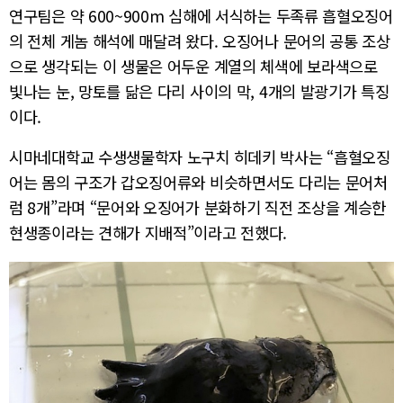
연구팀은 약 600~900m 심해에 서식하는 두족류 흡혈오징어
의 전체 게놈 해석에 매달려 왔다. 오징어나 문어의 공통 조상
으로 생각되는 이 생물은 어두운 계열의 체색에 보라색으로
빛나는 눈, 망토를 닮은 다리 사이의 막, 4개의 발광기가 특징
이다.
시마네대학교 수생생물학자 노구치 히데키 박사는 “흡혈오징
어는 몸의 구조가 갑오징어류와 비슷하면서도 다리는 문어처
럼 8개”라며 “문어와 오징어가 분화하기 직전 조상을 계승한
현생종이라는 견해가 지배적”이라고 전했다.