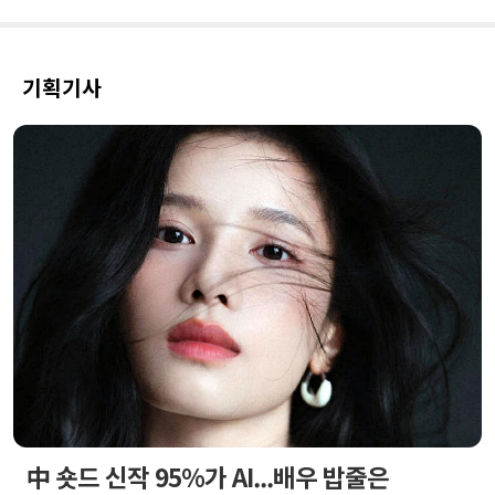
기획기사
中 숏드 신작 95%가 AI...배우 밥줄은