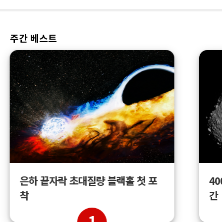
주간 베스트
4
은하 끝자락 초대질량 블랙홀 첫 포
간
착
1