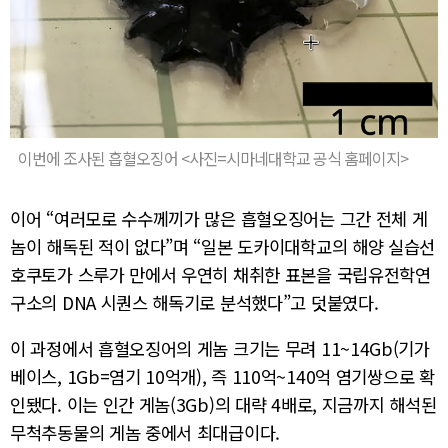
이번에 조사된 흡혈오징어 <사진=시마네대학교 공식 홈페이지>
이어 “여러모로 수수께끼가 많은 흡혈오징어는 그간 전체 게
놈이 해독된 적이 없다”며 “일본 도카이대학교의 해양 실습선
호쿠토가 스루가 만에서 우연히 채취한 표본을 국립유전학연
구소의 DNA 시퀀스 해독기로 분석했다”고 덧붙였다.
이 과정에서 흡혈오징어의 게놈 크기는 무려 11~14Gb(기가
베이스, 1Gb=염기 10억개), 즉 110억~140억 염기쌍으로 확
인됐다. 이는 인간 게놈(3Gb)의 대략 4배로, 지금까지 해석된
무척추동물의 게놈 중에서 최대급이다.