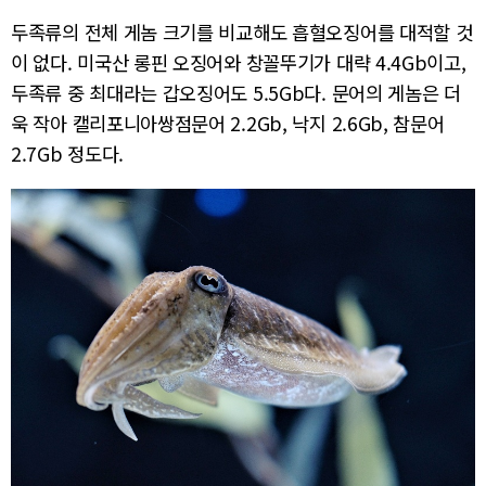
두족류의 전체 게놈 크기를 비교해도 흡혈오징어를 대적할 것
이 없다. 미국산 롱핀 오징어와 창꼴뚜기가 대략 4.4Gb이고,
두족류 중 최대라는 갑오징어도 5.5Gb다. 문어의 게놈은 더
욱 작아 캘리포니아쌍점문어 2.2Gb, 낙지 2.6Gb, 참문어
2.7Gb 정도다.