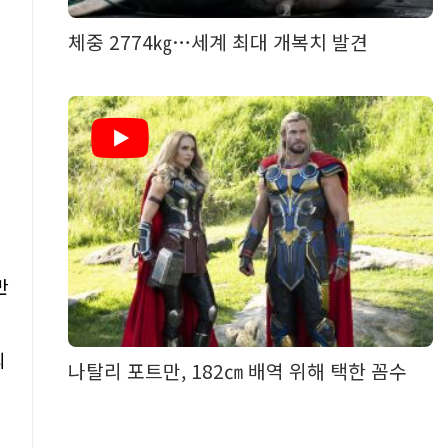
체중 2774㎏…세계 최대 개복치 발견
반
늬
나탈리 포트만, 182㎝ 배역 위해 택한 꼼수