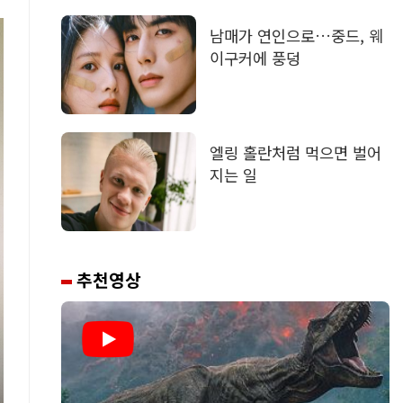
남매가 연인으로…중드, 웨
이구커에 풍덩
엘링 홀란처럼 먹으면 벌어
지는 일
추천영상