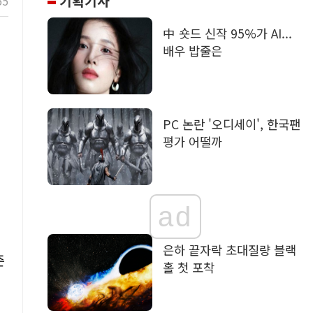
기획기사
55
中 숏드 신작 95%가 AI...
배우 밥줄은
PC 논란 '오디세이', 한국팬
평가 어떨까
ad
은하 끝자락 초대질량 블랙
준
홀 첫 포착