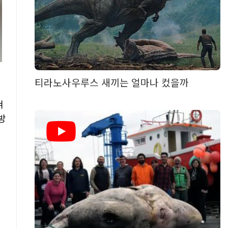
티라노사우루스 새끼는 얼마나 컸을까
혀
방