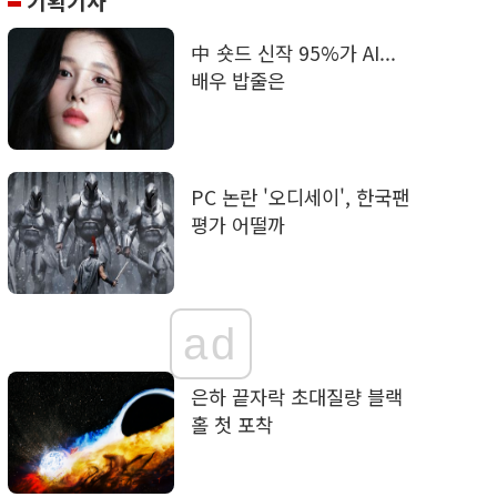
기획기사
中 숏드 신작 95%가 AI...
배우 밥줄은
PC 논란 '오디세이', 한국팬
평가 어떨까
ad
은하 끝자락 초대질량 블랙
홀 첫 포착