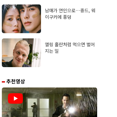
남매가 연인으로…중드, 웨
이구커에 풍덩
엘링 홀란처럼 먹으면 벌어
지는 일
추천영상