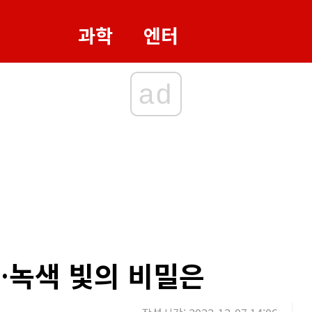
과학
엔터
ad
…녹색 빛의 비밀은