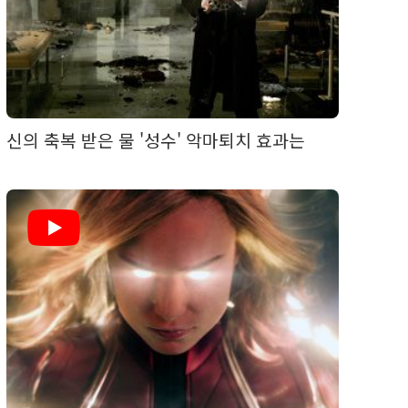
신의 축복 받은 물 '성수' 악마퇴치 효과는