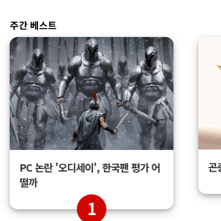
주간 베스트
곤
PC 논란 '오디세이', 한국팬 평가 어
떨까
1