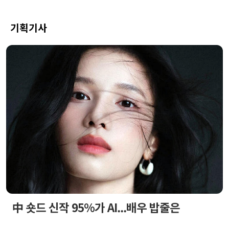
기획기사
中 숏드 신작 95%가 AI...배우 밥줄은