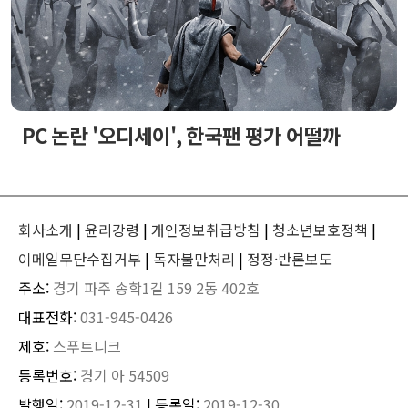
PC 논란 '오디세이', 한국팬 평가 어떨까
회사소개
|
윤리강령
|
개인정보취급방침
|
청소년보호정책
|
이메일무단수집거부
|
독자불만처리
|
정정·반론보도
주소:
경기 파주 송학1길 159 2동 402호
대표전화:
031-945-0426
제호:
스푸트니크
등록번호:
경기 아 54509
발행일:
2019-12-31
| 등록일:
2019-12-30