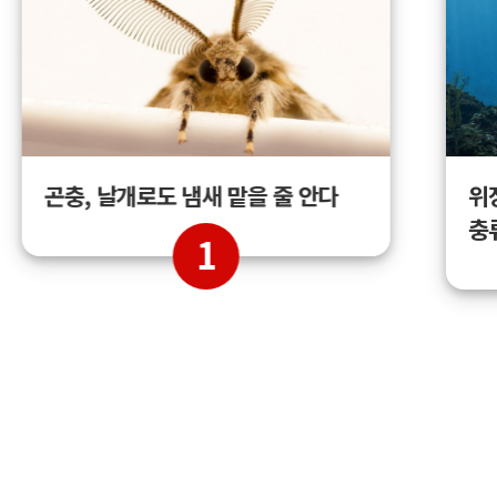
곤충, 날개로도 냄새 맡을 줄 안다
위
충
1