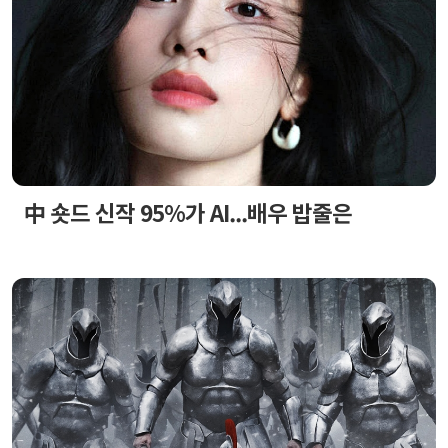
中 숏드 신작 95%가 AI...배우 밥줄은