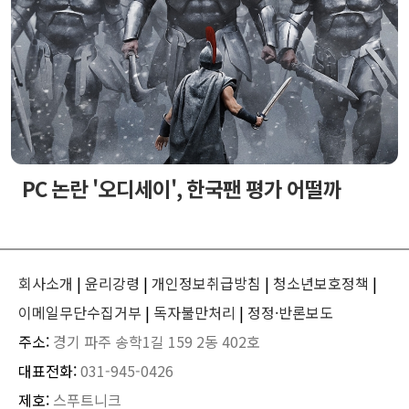
PC 논란 '오디세이', 한국팬 평가 어떨까
회사소개
|
윤리강령
|
개인정보취급방침
|
청소년보호정책
|
이메일무단수집거부
|
독자불만처리
|
정정·반론보도
주소:
경기 파주 송학1길 159 2동 402호
대표전화:
031-945-0426
제호:
스푸트니크