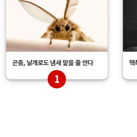
곤충, 날개로도 냄새 맡을 줄 안다
핵
1