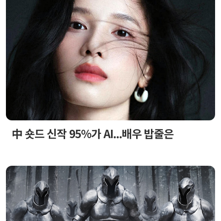
中 숏드 신작 95%가 AI...배우 밥줄은