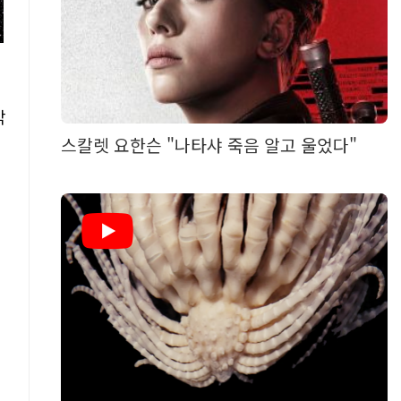
밖
스칼렛 요한슨 "나타샤 죽음 알고 울었다"