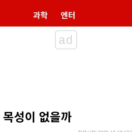
과학
엔터
ad
 목성이 없을까