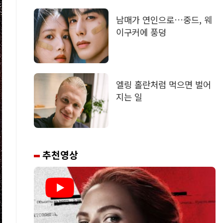
남매가 연인으로…중드, 웨
이구커에 풍덩
엘링 홀란처럼 먹으면 벌어
지는 일
추천영상