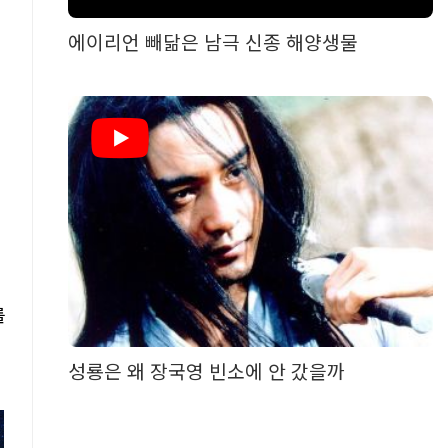
에이리언 빼닮은 남극 신종 해양생물
를
성룡은 왜 장국영 빈소에 안 갔을까