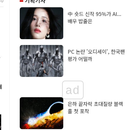
기획기사
30
中 숏드 신작 95%가 AI...
배우 밥줄은
PC 논란 '오디세이', 한국팬
존
평가 어떨까
게
ad
은하 끝자락 초대질량 블랙
홀 첫 포착