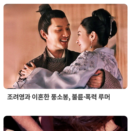
조려영과 이혼한 풍소봉, 불륜·폭력 루머