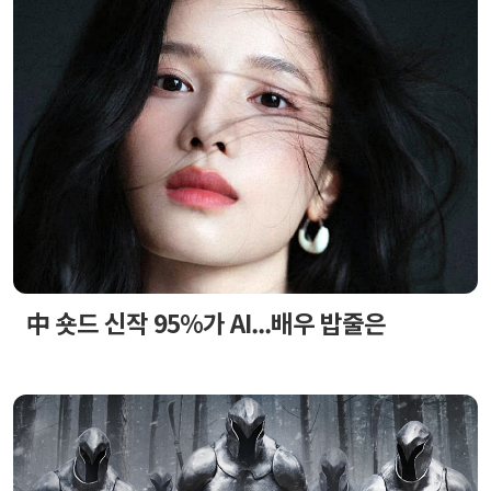
中 숏드 신작 95%가 AI...배우 밥줄은