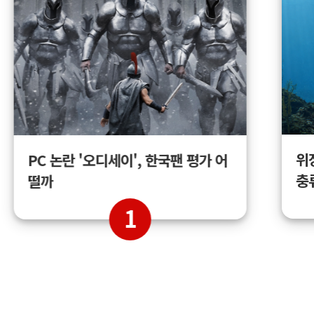
위
PC 논란 '오디세이', 한국팬 평가 어
충
떨까
1