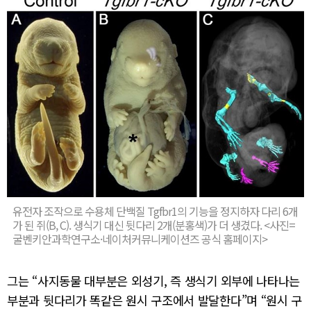
유전자 조작으로 수용체 단백질 Tgfbr1의 기능을 정지하자 다리 6개
가 된 쥐(B, C). 생식기 대신 뒷다리 2개(분홍색)가 더 생겼다. <사진=
굴벤키안과학연구소·네이처커뮤니케이션즈 공식 홈페이지>
그는 “사지동물 대부분은 외성기, 즉 생식기 외부에 나타나는
부분과 뒷다리가 똑같은 원시 구조에서 발달한다”며 “원시 구