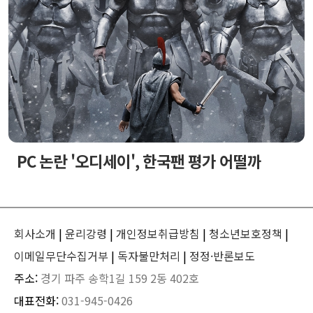
PC 논란 '오디세이', 한국팬 평가 어떨까
회사소개
|
윤리강령
|
개인정보취급방침
|
청소년보호정책
|
이메일무단수집거부
|
독자불만처리
|
정정·반론보도
주소:
경기 파주 송학1길 159 2동 402호
대표전화:
031-945-0426