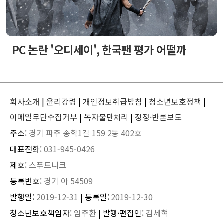
PC 논란 '오디세이', 한국팬 평가 어떨까
회사소개
|
윤리강령
|
개인정보취급방침
|
청소년보호정책
|
이메일무단수집거부
|
독자불만처리
|
정정·반론보도
주소:
경기 파주 송학1길 159 2동 402호
대표전화:
031-945-0426
제호:
스푸트니크
등록번호:
경기 아 54509
발행일:
2019-12-31
| 등록일:
2019-12-30
청소년보호책임자:
임주환
| 발행·편집인:
김세혁