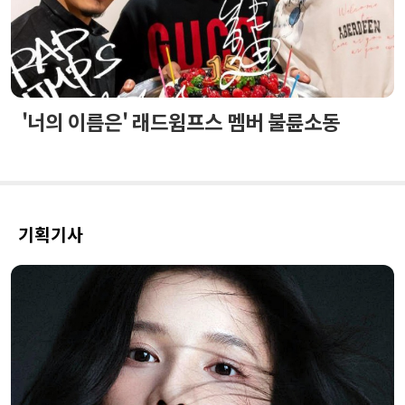
'너의 이름은' 래드윔프스 멤버 불륜소동
기획기사