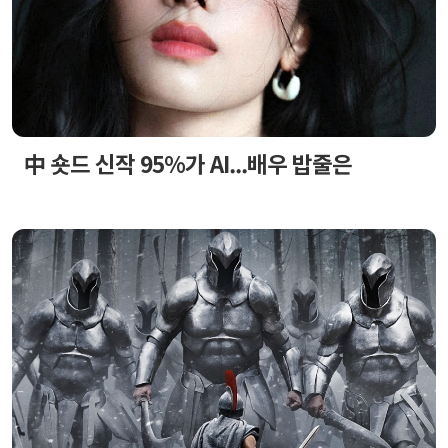
中 숏드 신작 95%가 AI...배우 밥줄은