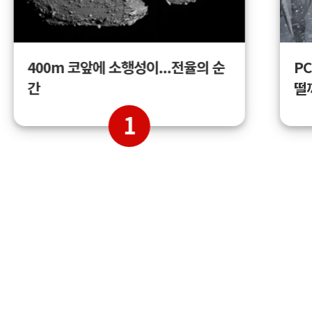
400m 코앞에 소행성이...전율의 순
PC
간
떨
1