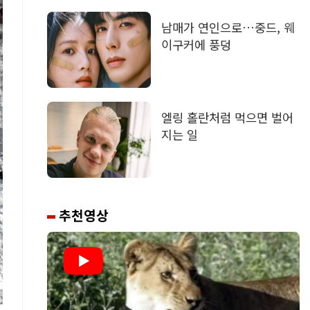
남매가 연인으로…중드, 웨
이구커에 풍덩
엘링 홀란처럼 먹으면 벌어
지는 일
추천영상