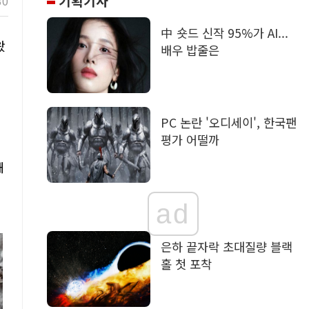
기획기사
30
中 숏드 신작 95%가 AI...
왔
배우 밥줄은
인
PC 논란 '오디세이', 한국팬
평가 어떨까
해
구
ad
은하 끝자락 초대질량 블랙
홀 첫 포착