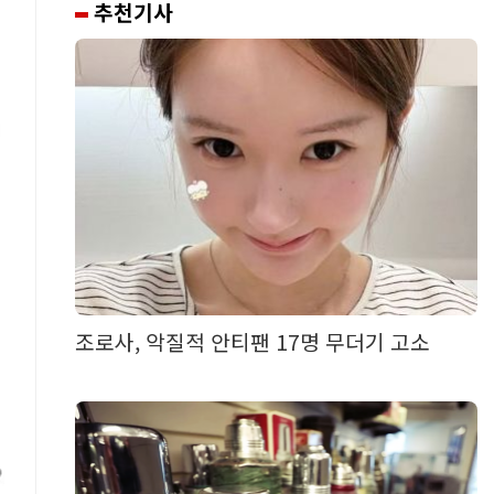
추천기사
조로사, 악질적 안티팬 17명 무더기 고소