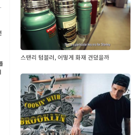
언
스탠리 텀블러, 어떻게 화재 견뎠을까
를
치