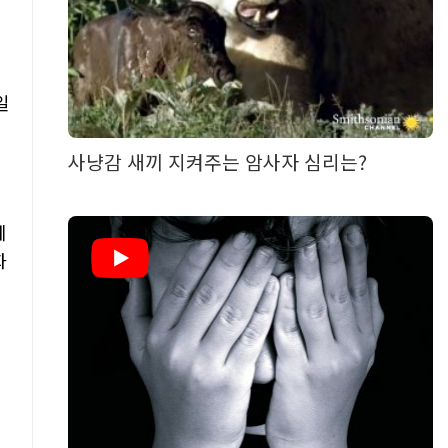
일
늘
사냥감 새끼 지켜주는 암사자 심리는?
에
화