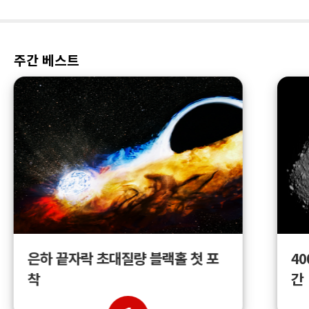
주간 베스트
4
은하 끝자락 초대질량 블랙홀 첫 포
간
착