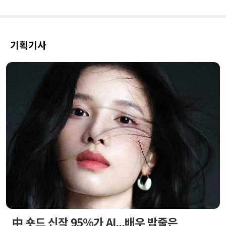
기획기사
中 숏드 신작 95%가 AI...배우 밥줄은