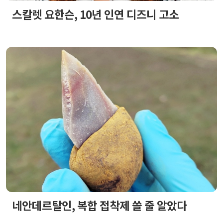
스칼렛 요한슨, 10년 인연 디즈니 고소
네안데르탈인, 복합 접착제 쓸 줄 알았다