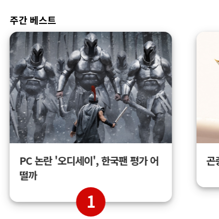
주간 베스트
곤
PC 논란 '오디세이', 한국팬 평가 어
떨까
1