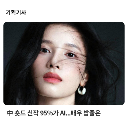
기획기사
中 숏드 신작 95%가 AI...배우 밥줄은