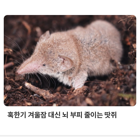
혹한기 겨울잠 대신 뇌 부피 줄이는 땃쥐