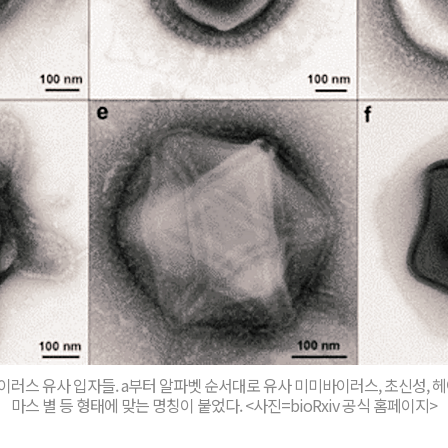
이러스 유사 입자들. a부터 알파벳 순서대로 유사 미미바이러스, 초신성, 헤어
마스 별 등 형태에 맞는 명칭이 붙었다. <사진=bioRxiv 공식 홈페이지>