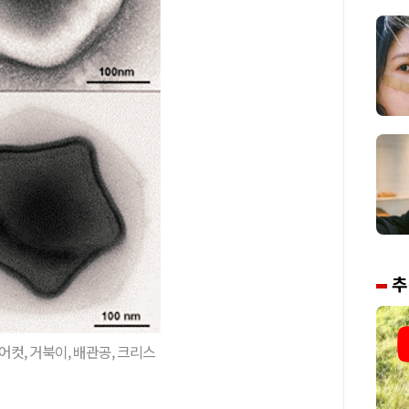
추
컷, 거북이, 배관공, 크리스