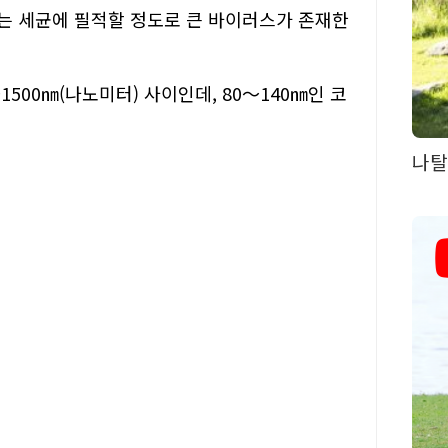
에는 세균에 필적할 정도로 큰 바이러스가 존재한
1500㎚(나노미터) 사이인데, 80～140㎚인 코
나탈