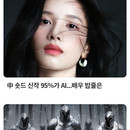
中 숏드 신작 95%가 AI...배우 밥줄은