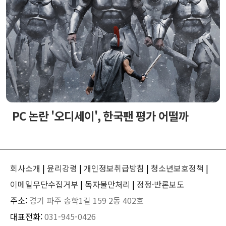
PC 논란 '오디세이', 한국팬 평가 어떨까
회사소개
|
윤리강령
|
개인정보취급방침
|
청소년보호정책
|
이메일무단수집거부
|
독자불만처리
|
정정·반론보도
주소:
경기 파주 송학1길 159 2동 402호
대표전화:
031-945-0426