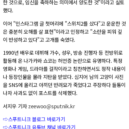
한 것으로, 임신을 축하하는 의미에서 양도한 것"이라고 실토
했다.
이어 "인스타그램 글 첫머리에 "스위치2를 샀다"고 운운한 것
은 충분히 오해를 살 표현"이라고 인정하고 "소란을 피워 깊
이 반성하고 있다"고 고개를 숙였다.
1990년 배우로 데뷔해 가수, 성우, 방송 진행자 등 전방위로
활동해 온 나가카와 쇼코는 허언증 논란으로 유명하다. 특정
영화나 게임, 드라마를 걸작이라고 칭찬하면서도 정작 내용이
나 등장인물을 몰라 지탄을 받았다. 심지어 남의 고양이 사진
을 SNS에 올리고 아끼던 반려묘가 죽었다고 주장하다 들통이
나자 사과도 없이 포스트를 삭제했다.
서지우 기자
zeewoo@sputnik.kr
⇨스푸트니크 블로그 바로가기
⇨스푸트니크 유튜브 채널 바로가기