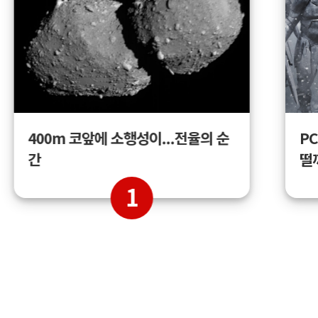
400m 코앞에 소행성이...전율의 순
PC
간
떨
1