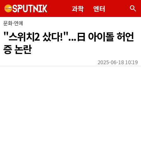
search
과학
엔터
문화·연예
"스위치2 샀다!"...日 아이돌 허언
증 논란
2025-06-18 10:19