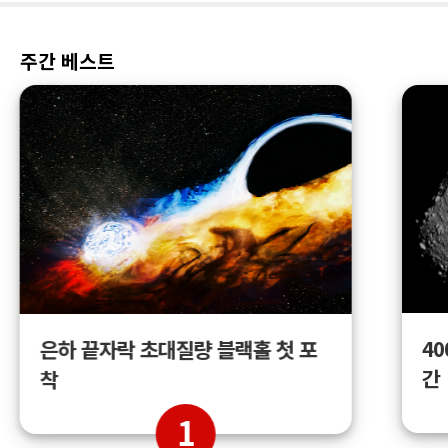
주간 베스트
4
은하 끝자락 초대질량 블랙홀 첫 포
간
착
1