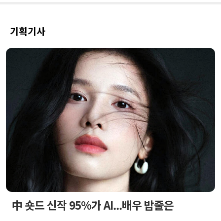
기획기사
中 숏드 신작 95%가 AI...배우 밥줄은