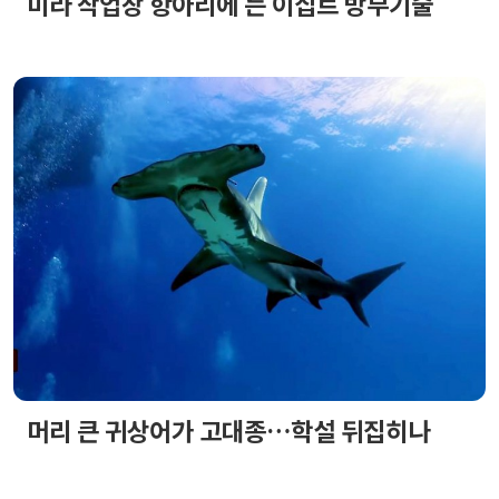
미라 작업장 항아리에 든 이집트 방부기술
머리 큰 귀상어가 고대종…학설 뒤집히나