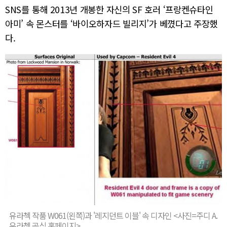
SNS를 통해 2013년 개봉한 자신의 SF 호러 ‘프랑켄슈타인
아미’ 속 몬스터를 ‘바이오하자드 빌리지’가 베꼈다고 주장했
다.
유라첵 작품 W061(왼쪽)과 '레지던트 이블' 속 디자인 <사진=주디 A.
유라첵 공식 홈페이지>