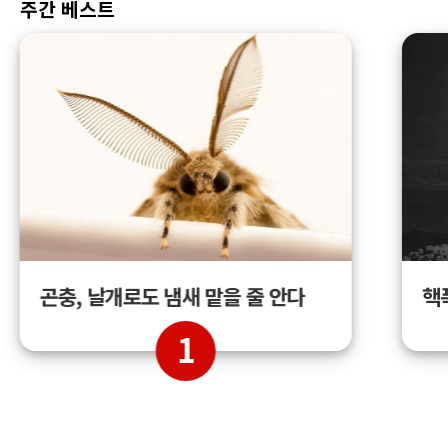
주간 베스트
곤충, 날개로도 냄새 맡을 줄 안다
핵
1