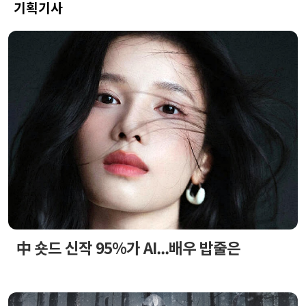
기획기사
中 숏드 신작 95%가 AI...배우 밥줄은