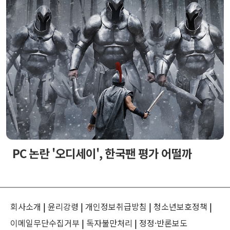
PC 논란 '오디세이', 한국팬 평가 어떨까
회사소개
|
윤리강령
|
개인정보취급방침
|
청소년보호정책
|
이메일무단수집거부
|
독자불만처리
|
정정·반론보도