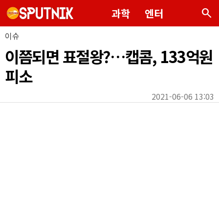
search
과학
엔터
이슈
이쯤되면 표절왕?…캡콤, 133억원
피소
2021-06-06 13:03