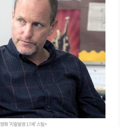
영화 '지랄발광 17세' 스틸>