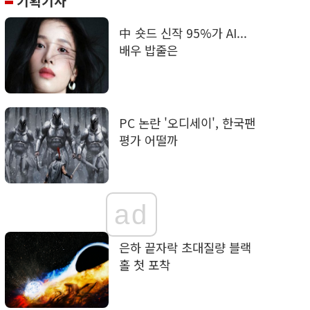
기획기사
中 숏드 신작 95%가 AI...
배우 밥줄은
PC 논란 '오디세이', 한국팬
평가 어떨까
ad
은하 끝자락 초대질량 블랙
홀 첫 포착