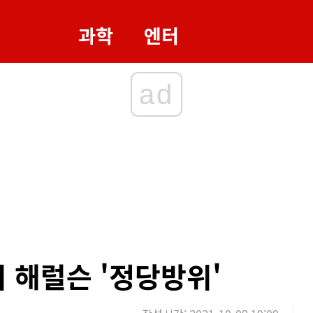
과학
엔터
ad
 해럴슨 '정당방위'