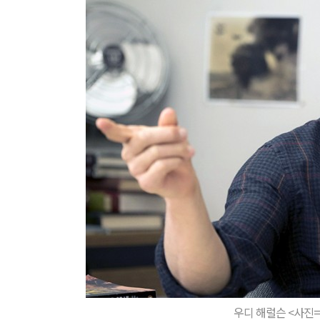
우디 해럴슨 <사진=