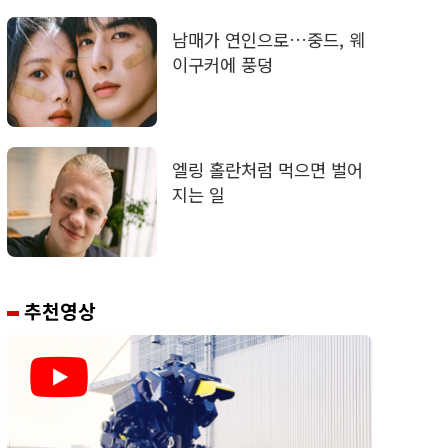
남매가 연인으로…중드, 웨
이구커에 풍덩
엘링 홀란처럼 먹으면 벌어
지는 일
추천영상