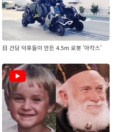
日 건담 덕후들이 만든 4.5m 로봇 '아칵스'