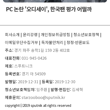
PC 논란 '오디세이', 한국팬 평가 어떨까
회사소개
|
윤리강령
|
개인정보취급방침
|
청소년보호정책
|
이메일무단수집거부
|
독자불만처리
|
정정·반론보도
주소:
경기 파주 송학1길 159 2동 402호
대표전화:
031-945-0426
제호:
스푸트니크
등록번호:
경기 아 54509
발행일:
2019-12-31
| 등록일:
2019-12-30
청소년보호책임자:
임주환
| 발행·편집인:
김세혁
제휴문의:
starzooboo@sputnik.kr
copyrightⓒ2019 sputnik all rights reserved