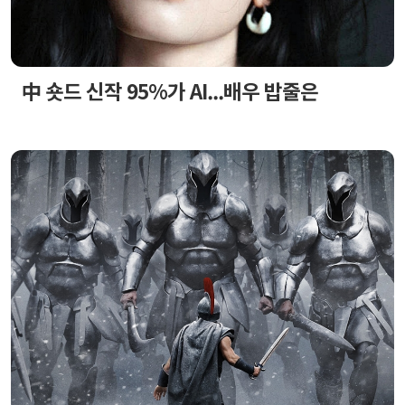
中 숏드 신작 95%가 AI...배우 밥줄은