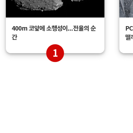
400m 코앞에 소행성이...전율의 순
PC
간
떨
1