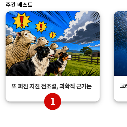
주간 베스트
고
또 퍼진 지진 전조설, 과학적 근거는
1