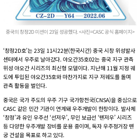
중국의 창정2D 미션이 23일 성공했다. <사진=CASC 공식 홈페이지>
‘창정2D호’는 23일 11시22분(한국시간) 중국 시창 위성발사
센터에서 우주로 날아갔다. 야오간35호02는 중국 지구 관측
위성 야오간 시리즈의 최신형 모델이다. 지난해 11월 지정 궤
도에 투입된 야오간35호와 마찬가지로 지구 저궤도를 돌며
관측 활동을 벌인다.
중국은 국가 주도의 우주 기구 국가항천국(CNSA)을 중심으로
CASC 같은 민간 기관이 연계돼 우주개발이 한창이다. 발사체
‘창정’과 유인 우주선 ‘선저우’, 무인 보급선 ‘톈저우’ 시리즈
등 다양한 우주개발 장비를 운용 중이며, 독자 우주정거장 톈
궁 건설을 목표로 하고 있다.