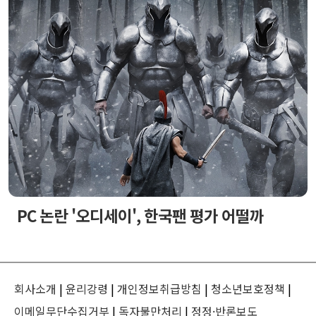
PC 논란 '오디세이', 한국팬 평가 어떨까
회사소개
|
윤리강령
|
개인정보취급방침
|
청소년보호정책
|
이메일무단수집거부
|
독자불만처리
|
정정·반론보도