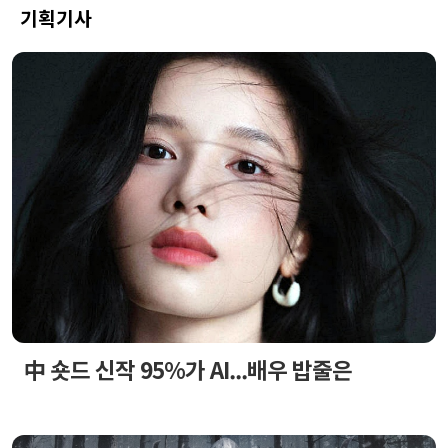
기획기사
中 숏드 신작 95%가 AI...배우 밥줄은