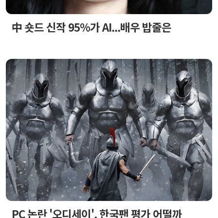
中 숏드 신작 95%가 AI...배우 밥줄은
PC 논란 '오디세이', 한국팬 평가 어떨까