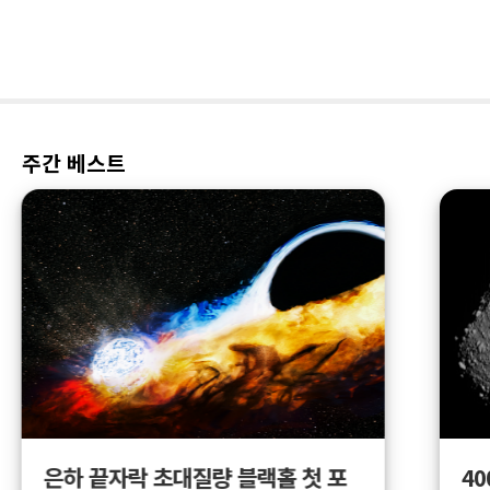
주간 베스트
4
은하 끝자락 초대질량 블랙홀 첫 포