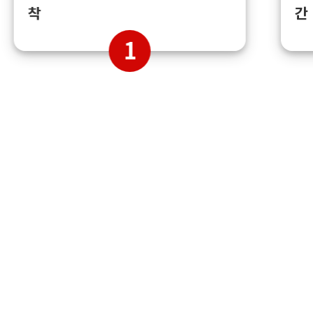
간
착
1