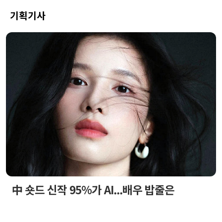
기획기사
中 숏드 신작 95%가 AI...배우 밥줄은