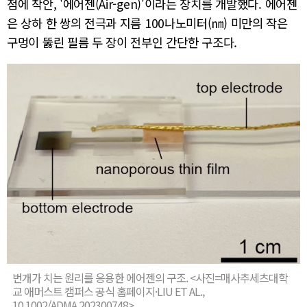
점에 착안, '에어젠(Air-gen)'이라는 장치를 개발했다. 에어젠
은 상하 한 쌍의 전극과 지름 100나노미터(㎚) 미만의 작은
구멍이 뚫린 필름 두 장이 전부인 간단한 구조다.
번개가 치는 원리를 응용한 에어젠의 구조. <사진=매사추세츠대학
교 애머스트 캠퍼스 공식 홈페이지·LIU ET AL.,
10.1002/ADMA.202300748>