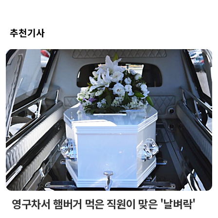
추천기사
영구차서 햄버거 먹은 직원이 맞은 '날벼락'