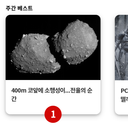
주간 베스트
400m 코앞에 소행성이...전율의 순
PC
간
떨
1