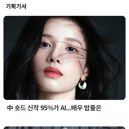
기획기사
中 숏드 신작 95%가 AI...배우 밥줄은