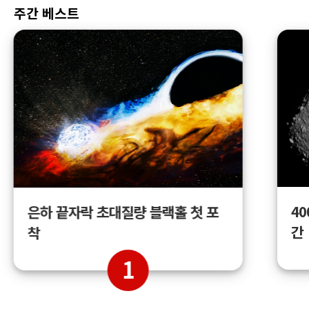
주간 베스트
4
은하 끝자락 초대질량 블랙홀 첫 포
간
착
1