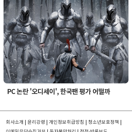
PC 논란 '오디세이', 한국팬 평가 어떨까
회사소개
|
윤리강령
|
개인정보취급방침
|
청소년보호정책
|
이메일무단수집거부
|
독자불만처리
|
정정·반론보도