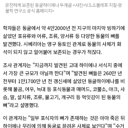
온전하게 보존된 동굴하이에나 두개골 <사진=V.S.소볼레프 지질·광
물학 연구소 공식 홈페이지>
학자들은 동굴에서 약 4만2000년 전 지구의 마지막 빙하기에
살았던 포유류와 어류, 조류, 양서류 등 다양한 동물의 뼈를
발견했다. 시베리아는 영구 동토인 관계로 동물의 사체가 화
석이 되지 않고 얼어붙어 보존되는 경우가 적잖다.
조사 관계자는 "지금까지 발견된 고대 하이에나 서식지 중에
서 가장 큰 규모가 아닐까 한다"며 "발견된 뼈들은 260만 년
전부터 1만1700만 년 전 갱신세에 살았던 동굴하이에나를 비
롯해 불곰, 여우, 늑대 등 포식동물과 매머드, 코뿔소, 야크, 사
슴, 말, 설치류, 조류, 물고기, 개구리 등 먹잇감이 된 동물의
뼈"라고 설명했다.
이 관계자는 "일부 포식자의 뼈가 존재하는 것은 아마 죽은 뒤
하이에나 무리에 의해 동굴로 끌려온 사체로 보인다"며 "수거