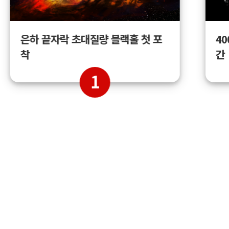
4
은하 끝자락 초대질량 블랙홀 첫 포
간
착
1