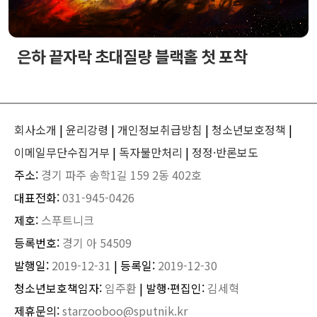
은하 끝자락 초대질량 블랙홀 첫 포착
회사소개
|
윤리강령
|
개인정보취급방침
|
청소년보호정책
|
이메일무단수집거부
|
독자불만처리
|
정정·반론보도
주소:
경기 파주 송학1길 159 2동 402호
대표전화:
031-945-0426
제호:
스푸트니크
등록번호:
경기 아 54509
발행일:
2019-12-31
| 등록일:
2019-12-30
청소년보호책임자:
임주환
| 발행·편집인:
김세혁
제휴문의:
starzooboo@sputnik.kr