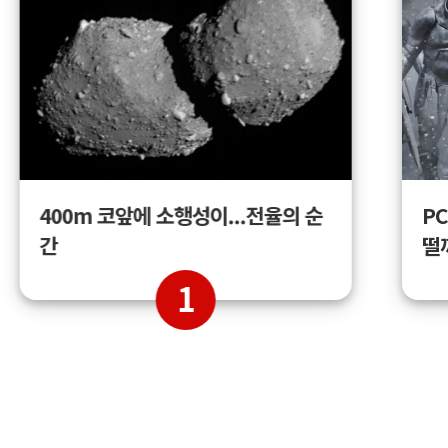
400m 코앞에 소행성이...전율의 순
PC
간
떨
1