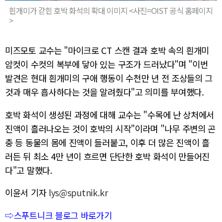
흰개미가 갇힌 호박 화석의 확대 이미지 <사진=OIST 공식 홈페이지
>
미즈모토 교수는 "마이크로 CT 스캔 결과 호박 속의 흰개미
암컷이 수컷의 복부에 닿아 있는 구조가 드러났다"며 "이번
발견은 현대 흰개미의 구애 행동이 수천만 년 전 조상들의 그
것과 매우 흡사하다는 것을 알려줬다"고 의미를 부여했다.
호박 화석이 생성된 과정에 대해 교수는 "수목에 난 상처에서
진액이 흘러나오는 것이 호박의 시작"이라며 "나무 주변의 곤
충 등 동물의 몸에 진액이 들러붙고, 이후 더 많은 진액이 흘
러든 뒤 최소 4만 년이 흐르면 단단한 호박 화석이 만들어진
다"고 말했다.
이윤서 기자
lys@sputnik.kr
⇨스푸트니크 블로그 바로가기