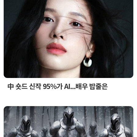
中 숏드 신작 95%가 AI...배우 밥줄은