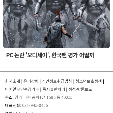
PC 논란 '오디세이', 한국팬 평가 어떨까
회사소개
|
윤리강령
|
개인정보취급방침
|
청소년보호정책
|
이메일무단수집거부
|
독자불만처리
|
정정·반론보도
주소:
경기 파주 송학1길 159 2동 402호
대표전화:
031-945-0426