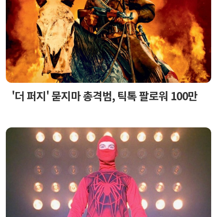
'더 퍼지' 묻지마 총격범, 틱톡 팔로워 100만