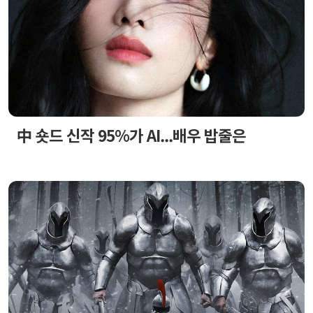
中 숏드 신작 95%가 AI...배우 밥줄은