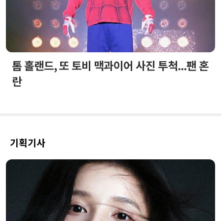
톰 홀랜드, 또 토비 맥과이어 사진 투척...팬 혼
란
기획기사