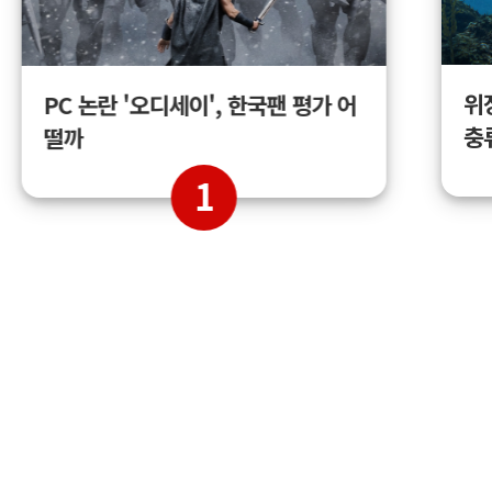
위
PC 논란 '오디세이', 한국팬 평가 어
충
떨까
1