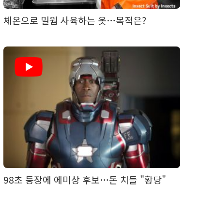
체온으로 밀웜 사육하는 옷…목적은?
98초 등장에 에미상 후보…돈 치들 "황당"