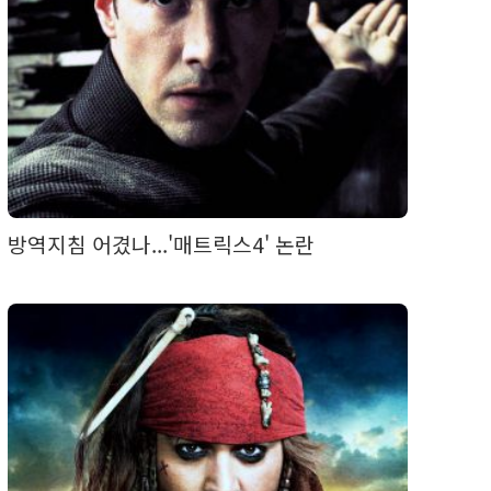
방역지침 어겼나...'매트릭스4' 논란