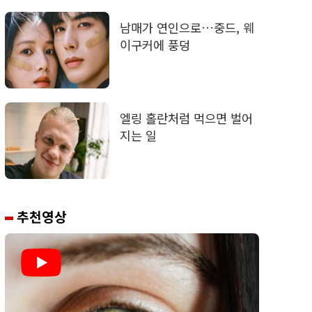
남매가 연인으로…중드, 웨
이구커에 풍덩
엘링 홀란처럼 먹으면 벌어
지는 일
추천영상