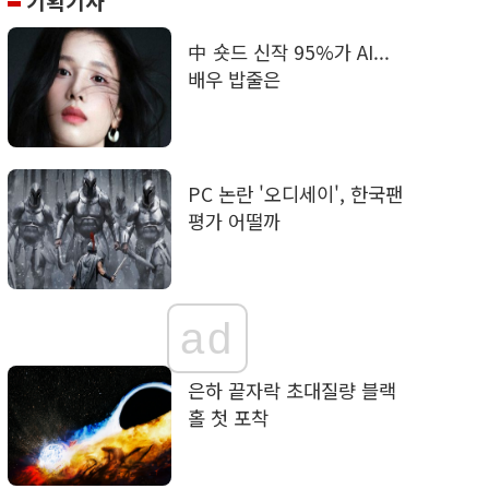
기획기사
中 숏드 신작 95%가 AI...
배우 밥줄은
PC 논란 '오디세이', 한국팬
평가 어떨까
ad
은하 끝자락 초대질량 블랙
홀 첫 포착