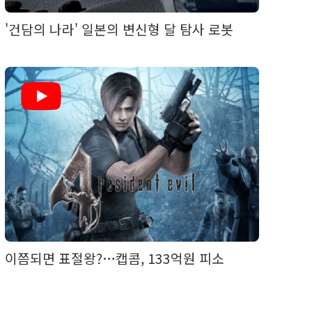
'건담의 나라' 일본의 변신형 달 탐사 로봇
이쯤되면 표절왕?…캡콤, 133억원 피소