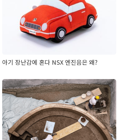
아기 장난감에 혼다 NSX 엔진음은 왜?