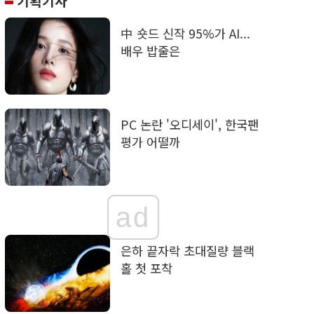
기획기사
中 숏드 신작 95%가 AI...
배우 밥줄은
PC 논란 '오디세이', 한국팬
평가 어떨까
ad
은하 끝자락 초대질량 블랙
홀 첫 포착