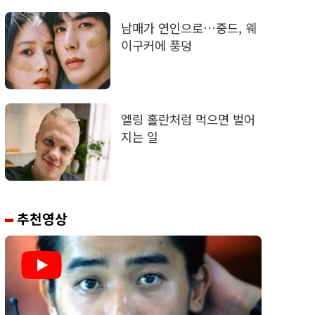
남매가 연인으로…중드, 웨
이구커에 풍덩
엘링 홀란처럼 먹으면 벌어
지는 일
추천영상