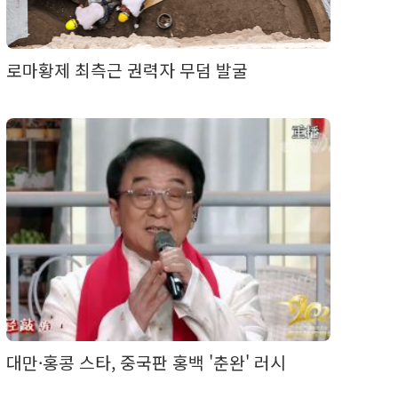
로마황제 최측근 권력자 무덤 발굴
대만·홍콩 스타, 중국판 홍백 '춘완' 러시