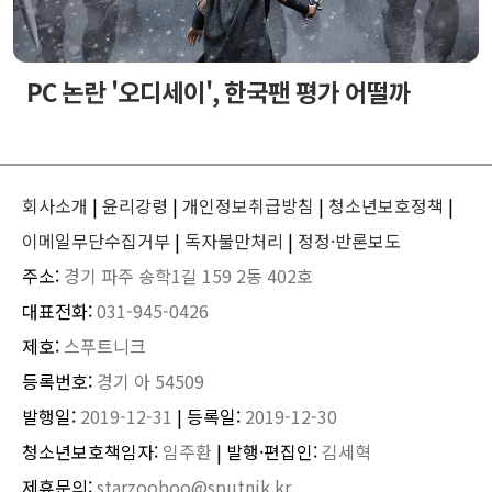
PC 논란 '오디세이', 한국팬 평가 어떨까
회사소개
|
윤리강령
|
개인정보취급방침
|
청소년보호정책
|
이메일무단수집거부
|
독자불만처리
|
정정·반론보도
주소:
경기 파주 송학1길 159 2동 402호
대표전화:
031-945-0426
제호:
스푸트니크
등록번호:
경기 아 54509
발행일:
2019-12-31
| 등록일:
2019-12-30
청소년보호책임자:
임주환
| 발행·편집인:
김세혁
제휴문의:
starzooboo@sputnik.kr