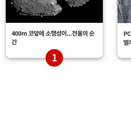
400m 코앞에 소행성이...전율의 순
PC
간
떨
1