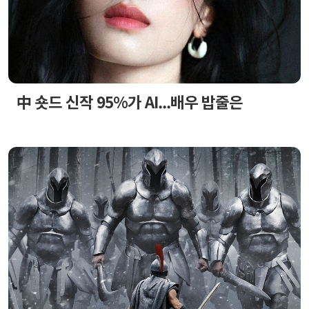
中 숏드 신작 95%가 AI...배우 밥줄은