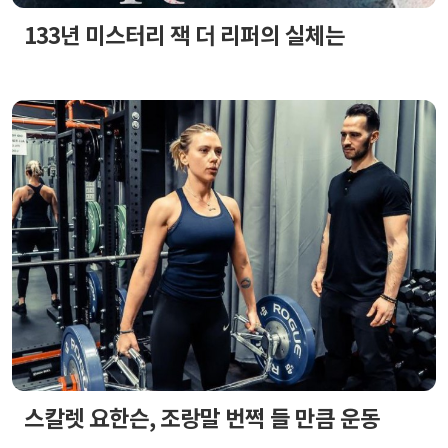
133년 미스터리 잭 더 리퍼의 실체는
스칼렛 요한슨, 조랑말 번쩍 들 만큼 운동