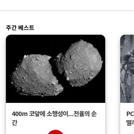
주간 베스트
400m 코앞에 소행성이...전율의 순
PC
간
떨