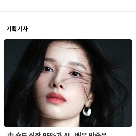
기획기사
中 숏드 신작 95%가 AI...배우 밥줄은