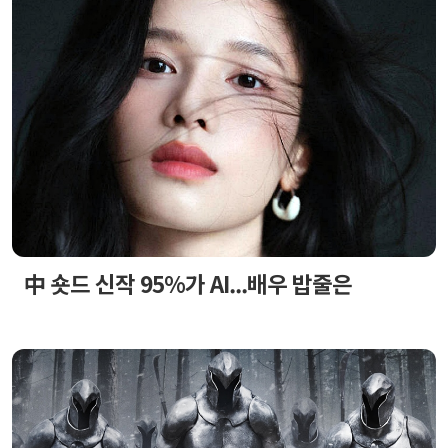
中 숏드 신작 95%가 AI...배우 밥줄은