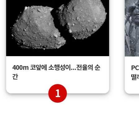
400m 코앞에 소행성이...전율의 순
PC
간
떨
1