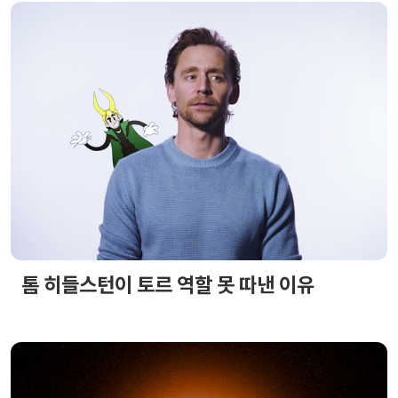
톰 히들스턴이 토르 역할 못 따낸 이유