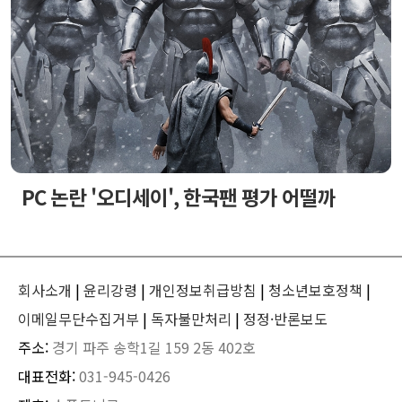
PC 논란 '오디세이', 한국팬 평가 어떨까
회사소개
|
윤리강령
|
개인정보취급방침
|
청소년보호정책
|
이메일무단수집거부
|
독자불만처리
|
정정·반론보도
주소:
경기 파주 송학1길 159 2동 402호
대표전화:
031-945-0426