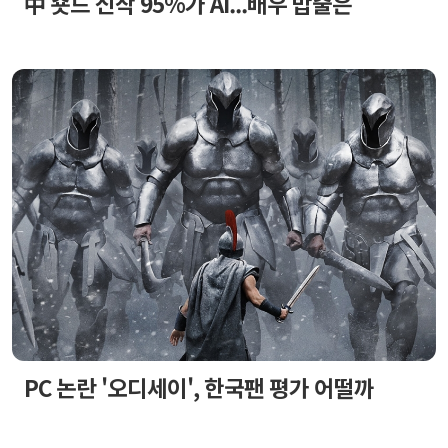
中 숏드 신작 95%가 AI...배우 밥줄은
PC 논란 '오디세이', 한국팬 평가 어떨까