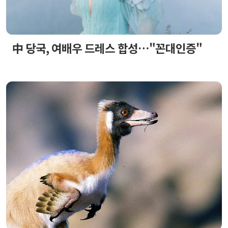
中 당국, 여배우 드레스 합성…"꼰대인증"