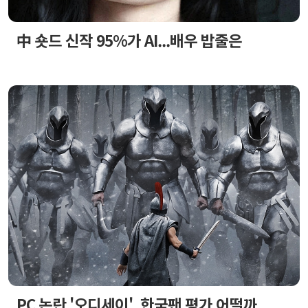
中 숏드 신작 95%가 AI...배우 밥줄은
PC 논란 '오디세이', 한국팬 평가 어떨까