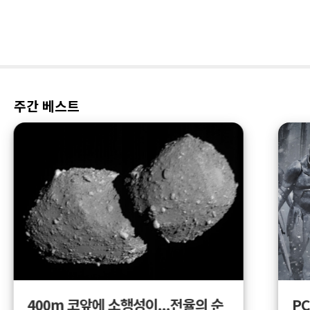
주간 베스트
400m 코앞에 소행성이...전율의 순
PC