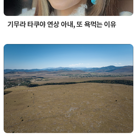
기무라 타쿠야 연상 아내, 또 욕먹는 이유