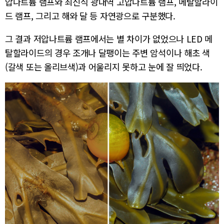
압나트륨 램프와 최신식 광대역 고압나트륨 램프, 메탈할라이
드 램프, 그리고 해와 달 등 자연광으로 구분했다.
그 결과 저압나트륨 램프에서는 별 차이가 없었으나 LED 메
탈할라이드의 경우 조개나 달팽이는 주변 암석이나 해초 색
(갈색 또는 올리브색)과 어울리지 못하고 눈에 잘 띄었다.