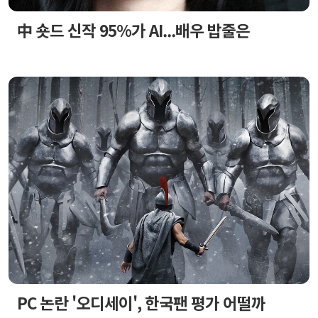
中 숏드 신작 95%가 AI...배우 밥줄은
PC 논란 '오디세이', 한국팬 평가 어떨까