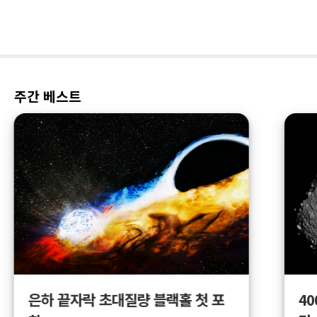
주간 베스트
4
은하 끝자락 초대질량 블랙홀 첫 포