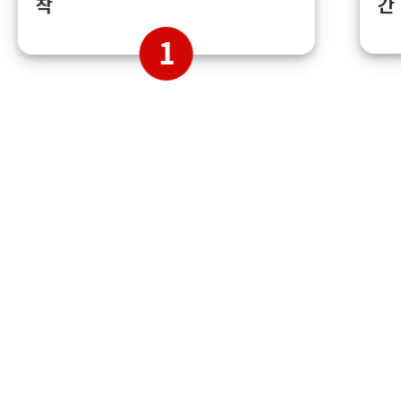
간
착
1