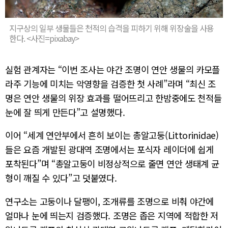
지구상의 일부 생물들은 천적의 습격을 피하기 위해 위장술을 사용
한다. <사진=pixabay>
실험 관계자는 “이번 조사는 야간 조명이 연안 생물의 카모플
라주 기능에 미치는 악영향을 검증한 첫 사례”라며 “최신 조
명은 연안 생물의 위장 효과를 떨어뜨리고 한밤중에도 천적들
눈에 잘 띄게 만든다”고 설명했다.
이어 “세계 연안부에서 흔히 보이는 총알고둥(Littorinidae)
들은 요즘 개발된 광대역 조명에서는 포식자 레이더에 쉽게
포착된다”며 “총알고둥이 비정상적으로 줄면 연안 생태계 균
형이 깨질 수 있다”고 덧붙였다.
연구소는 고둥이나 달팽이, 조개류를 조명으로 비춰 야간에
얼마나 눈에 띄는지 검증했다. 조명은 좁은 지역에 적합한 저