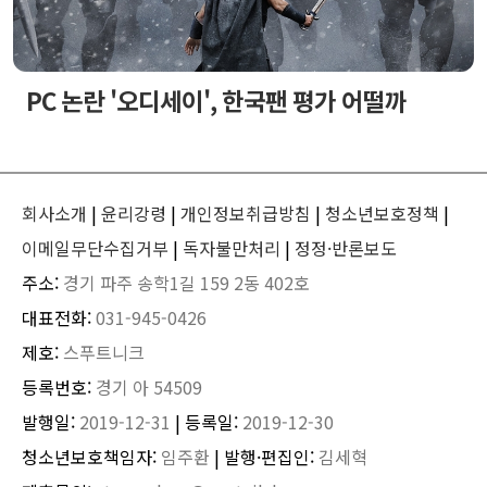
PC 논란 '오디세이', 한국팬 평가 어떨까
회사소개
|
윤리강령
|
개인정보취급방침
|
청소년보호정책
|
이메일무단수집거부
|
독자불만처리
|
정정·반론보도
주소:
경기 파주 송학1길 159 2동 402호
대표전화:
031-945-0426
제호:
스푸트니크
등록번호:
경기 아 54509
발행일:
2019-12-31
| 등록일:
2019-12-30
청소년보호책임자:
임주환
| 발행·편집인:
김세혁