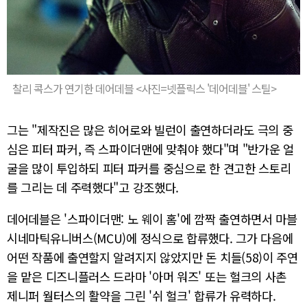
찰리 콕스가 연기한 데어데블 <사진=넷플릭스 '데어데블' 스틸>
그는 "제작진은
많은
히어로와 빌런이 출연하더라도 극의 중
심은 피터 파커, 즉 스파이더맨에 맞춰야 했다"며 "반가운 얼
굴을 많이 투입하되 피터 파커를 중심으로
한
견고한
스토리
를
그리는
데
주력했다"고 강조했다.
데어데블은 '스파이더맨: 노 웨이 홈'에 깜짝 출연하면서
마블
시네마틱유니버스
(MCU)
에
정식으로
합류했다.
그가
다음에
어떤
작품에
출연할지 알려지지
않았지만
돈
치들(58)이
주연
을
맡은
디즈니플러스 드라마 '아머
워즈' 또는
헐크의
사촌
제니퍼
월터스의
활약을
그린
'
쉬
헐크
'
합류가 유력하다.