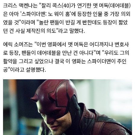
크리스 맥켄나는 "찰리 콕스(40)가 연기한 맷 머독(데어데블)
은 아마 '스파이더맨: 노 웨이 홈'에 등장한 인물 중 가장 의외
였을 것"이라며 "놀란 팬들이 반길 게 빤한데도 등장이 짧았
던 건 사실 제작진의 의도"라고 말했다.
에릭 소머즈는 "이번 영화에서
맷
머독은
어디까지나
변호사
로
등장,
팬들이
데어데블을 만난
건 아니
다"며 "우리도 그의
활약을 그리고 싶었으나 결국 이 영화는 스파이더맨이 주인
공"이라고 설명했다.