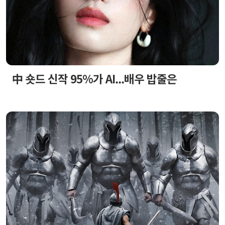
中 숏드 신작 95%가 AI...배우 밥줄은