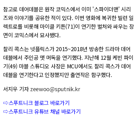
참고로 데어데블은 원작 코믹스에서 이미 '스파이더맨' 시리
즈와 이야기를 공유한 적이 있다. 이번 영화에 복귀한 빌런 일
렉트로를 비롯해 마이클 키튼(71)이 연기한 벌처와 싸우는 장
면이 코믹스에서 묘사됐다.
찰리
콕스는
넷플릭스가
2015~2018
년
방송한
드라마
데어
데블에서
주인공
맷
머독을
연기했다
.
지난해
12
월
케빈
파이
기(49)
마블 스튜디오
사장은
MCU
에서도
찰리 콕스가
데어
데블을 연기한다고 인정했지만 출연작은 함구했다.
서지우 기자
zeewoo@sputnik.kr
⇨스푸트니크 블로그 바로가기
⇨스푸트니크 유튜브 채널 바로가기