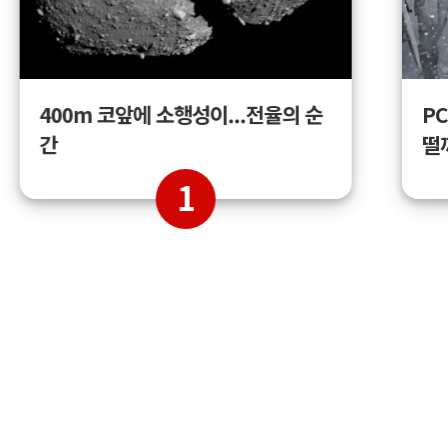
400m 코앞에 소행성이...전율의 순
PC
간
떨
1