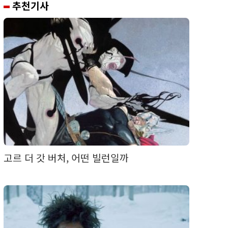
추천기사
고르 더 갓 버처, 어떤 빌런일까