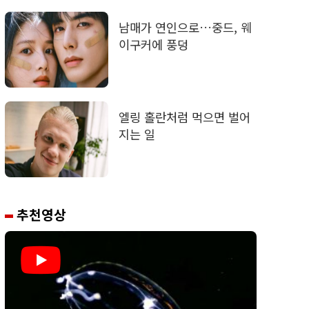
남매가 연인으로…중드, 웨
이구커에 풍덩
엘링 홀란처럼 먹으면 벌어
지는 일
추천영상