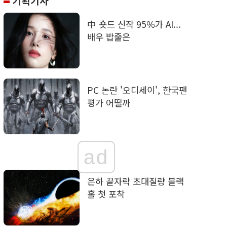
기획기사
中 숏드 신작 95%가 AI...
배우 밥줄은
PC 논란 '오디세이', 한국팬
평가 어떨까
ad
은하 끝자락 초대질량 블랙
홀 첫 포착