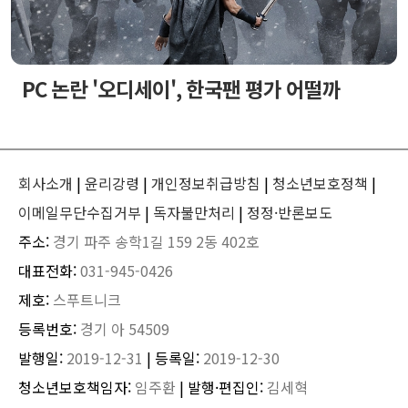
PC 논란 '오디세이', 한국팬 평가 어떨까
회사소개
|
윤리강령
|
개인정보취급방침
|
청소년보호정책
|
이메일무단수집거부
|
독자불만처리
|
정정·반론보도
주소:
경기 파주 송학1길 159 2동 402호
대표전화:
031-945-0426
제호:
스푸트니크
등록번호:
경기 아 54509
발행일:
2019-12-31
| 등록일:
2019-12-30
청소년보호책임자:
임주환
| 발행·편집인:
김세혁