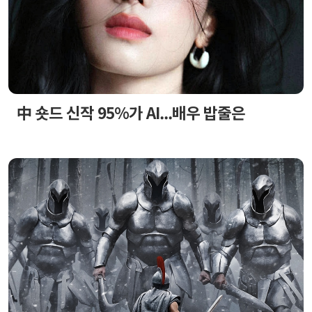
中 숏드 신작 95%가 AI...배우 밥줄은