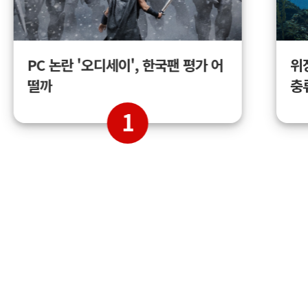
위
PC 논란 '오디세이', 한국팬 평가 어
충
떨까
1