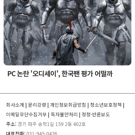
PC 논란 '오디세이', 한국팬 평가 어떨까
회사소개
|
윤리강령
|
개인정보취급방침
|
청소년보호정책
|
이메일무단수집거부
|
독자불만처리
|
정정·반론보도
주소:
경기 파주 송학1길 159 2동 402호
대표전화:
031-945-0426