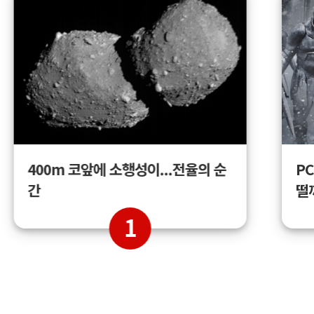
400m 코앞에 소행성이...전율의 순
PC
간
떨
1