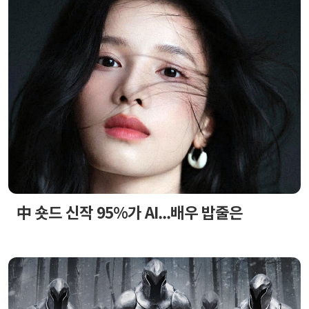
中 숏드 신작 95%가 AI...배우 밥줄은