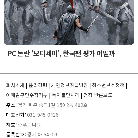
PC 논란 '오디세이', 한국팬 평가 어떨까
회사소개
|
윤리강령
|
개인정보취급방침
|
청소년보호정책
|
이메일무단수집거부
|
독자불만처리
|
정정·반론보도
주소:
경기 파주 송학1길 159 2동 402호
대표전화:
031-945-0426
제호:
스푸트니크
등록번호:
경기 아 54509