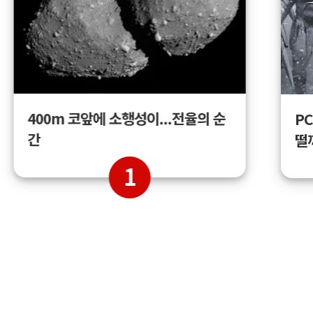
400m 코앞에 소행성이...전율의 순
PC
간
떨
1