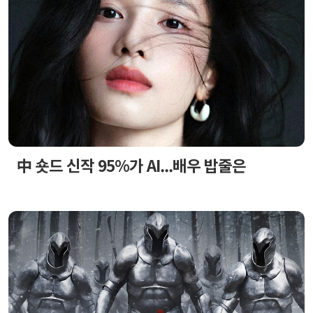
中 숏드 신작 95%가 AI...배우 밥줄은