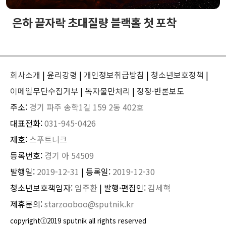
은하 끝자락 초대질량 블랙홀 첫 포착
회사소개
|
윤리강령
|
개인정보취급방침
|
청소년보호정책
|
이메일무단수집거부
|
독자불만처리
|
정정·반론보도
주소:
경기 파주 송학1길 159 2동 402호
대표전화:
031-945-0426
제호:
스푸트니크
등록번호:
경기 아 54509
발행일:
2019-12-31
| 등록일:
2019-12-30
청소년보호책임자:
임주환
| 발행·편집인:
김세혁
제휴문의:
starzooboo@sputnik.kr
copyrightⓒ2019 sputnik all rights reserved