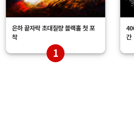
4
은하 끝자락 초대질량 블랙홀 첫 포
간
착
1