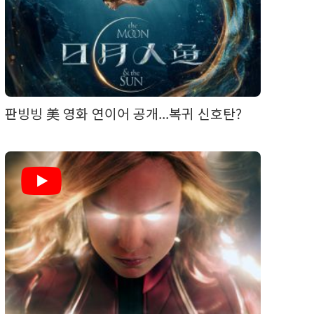
판빙빙 美 영화 연이어 공개...복귀 신호탄?