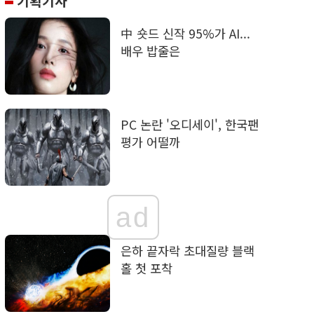
기획기사
中 숏드 신작 95%가 AI...
배우 밥줄은
PC 논란 '오디세이', 한국팬
평가 어떨까
ad
은하 끝자락 초대질량 블랙
홀 첫 포착