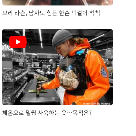
브리 라슨, 남자도 힘든 한손 턱걸이 척척
체온으로 밀웜 사육하는 옷…목적은?