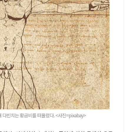
다빈치는 황금비를 떠올렸다. <사진=pixabay>