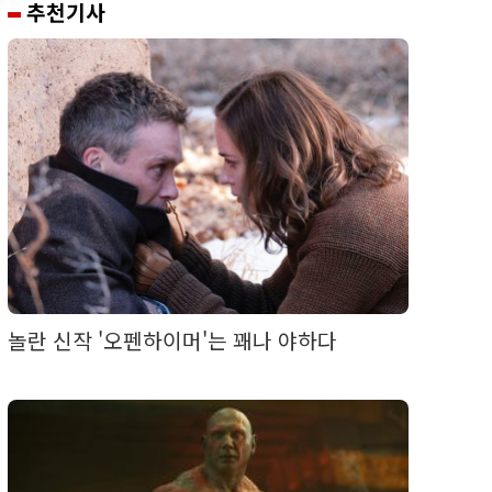
추천기사
놀란 신작 '오펜하이머'는 꽤나 야하다