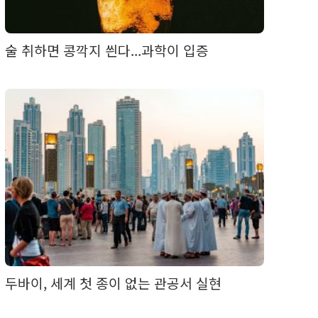
술 취하면 콩깍지 씐다...과학이 입증
두바이, 세계 첫 종이 없는 관공서 실현