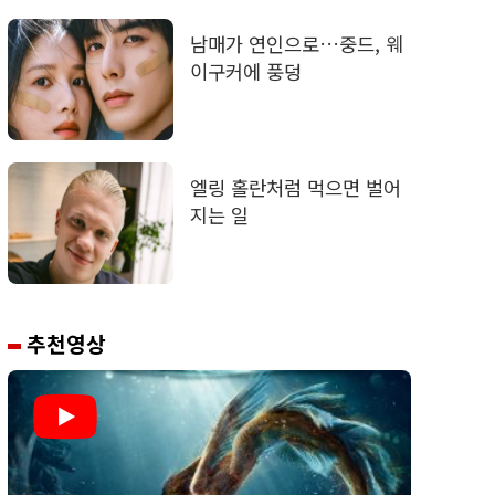
남매가 연인으로…중드, 웨
이구커에 풍덩
엘링 홀란처럼 먹으면 벌어
지는 일
추천영상