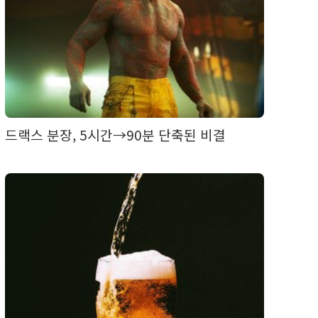
드랙스 분장, 5시간→90분 단축된 비결