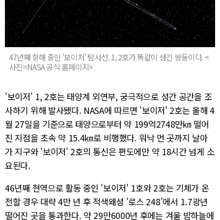
47년째 항해 중인 '보이저' 탐사선. 1, 2호가 똑같이 생긴 쌍둥이다. <
사진=NASA 공식 홈페이지>
'보이저' 1, 2호는 태양계 외연부, 궁극적으로 성간 공간을 조
사하기 위해 발사됐다. NASA에 따르면 '보이저' 2호는 올해 4
월 27일을 기준으로 태양으로부터 약 199억2748만㎞ 떨어
진 지점을 초속 약 15.4㎞로 비행했다. 워낙 먼 곳까지 날아
가 지구와 '보이저' 2호의 통신은 편도에만 약 18시간 넘게 소
요된다.
46년째 현역으로 활동 중인 '보이저' 1호와 2호는 기체가 온
전할 경우 대략 4만 년 후 적색왜성 '로스 248'에서 1.7광년
떨어진 곳을 통과한다. 약 29만6000년 후에는 겨울 밤하늘에