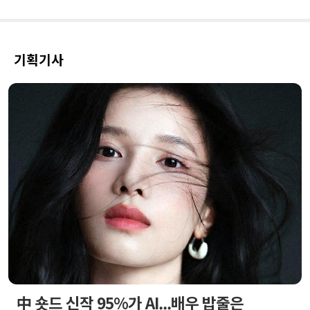
기획기사
中 숏드 신작 95%가 AI...배우 밥줄은