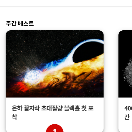
주간 베스트
4
은하 끝자락 초대질량 블랙홀 첫 포
간
착