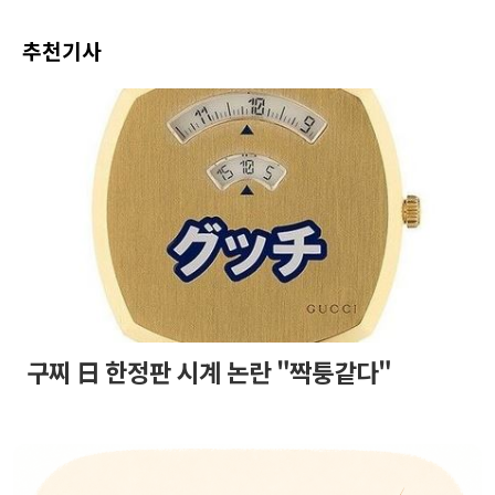
추천기사
구찌 日 한정판 시계 논란 "짝퉁같다"