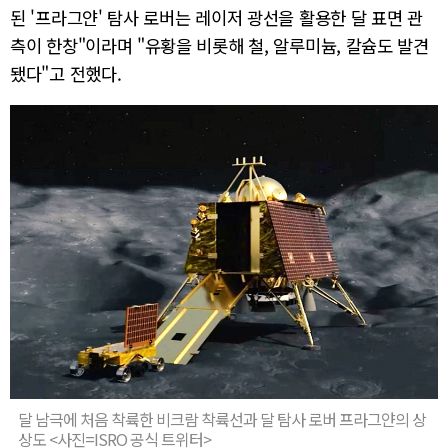
된 '프라그얀' 탐사 로버는 레이저 광선을 활용한 달 표면 관
측이 한창"이라며 "유황을 비롯해 철, 알루미늄, 칼슘도 발견
됐다"고 전했다.
달 남극에 처음 착륙한 비크람 착륙선과 달 탐사 로버 프라그얀의 상
상도 <사진=ISRO 공식 트위터>