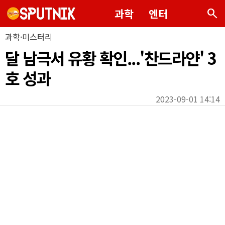
search
과학
엔터
과학·미스터리
달 남극서 유황 확인...'찬드라얀' 3
호 성과
2023-09-01 14:14