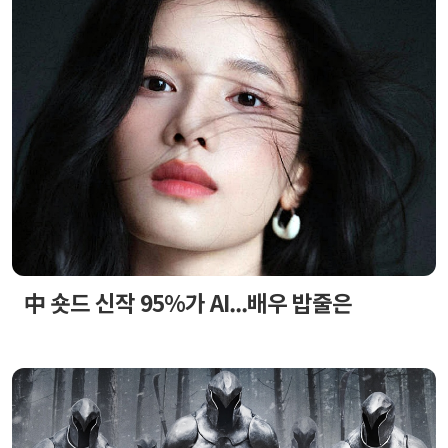
中 숏드 신작 95%가 AI...배우 밥줄은