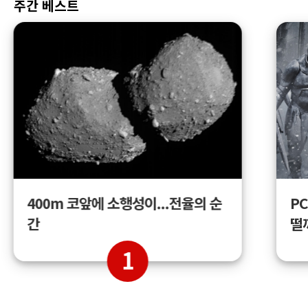
주간 베스트
400m 코앞에 소행성이...전율의 순
PC
간
떨
1