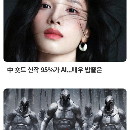
中 숏드 신작 95%가 AI...배우 밥줄은