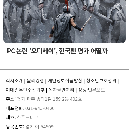
PC 논란 '오디세이', 한국팬 평가 어떨까
회사소개
|
윤리강령
|
개인정보취급방침
|
청소년보호정책
|
이메일무단수집거부
|
독자불만처리
|
정정·반론보도
주소:
경기 파주 송학1길 159 2동 402호
대표전화:
031-945-0426
제호:
스푸트니크
등록번호:
경기 아 54509