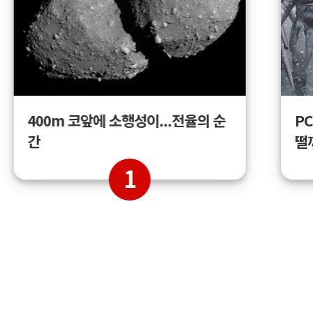
400m 코앞에 소행성이...전율의 순
PC
간
떨
1