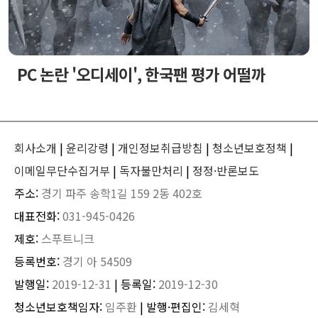
PC 논란 '오디세이', 한국팬 평가 어떨까
회사소개
|
윤리강령
|
개인정보취급방침
|
청소년보호정책
|
이메일무단수집거부
|
독자불만처리
|
정정·반론보도
주소:
경기 파주 송학1길 159 2동 402호
대표전화:
031-945-0426
제호:
스푸트니크
등록번호:
경기 아 54509
발행일:
2019-12-31
| 등록일:
2019-12-30
청소년보호책임자:
임주환
| 발행·편집인:
김세혁