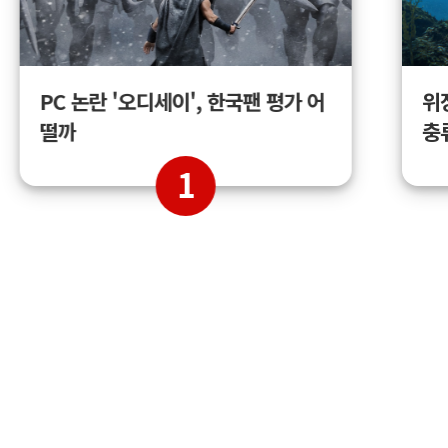
위
PC 논란 '오디세이', 한국팬 평가 어
충
떨까
1