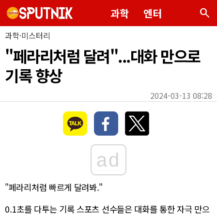
search
과학
엔터
과학·미스터리
"페라리처럼 달려"...대화 만으로
기록 향상
2024-03-13 08:28
ad
"페라리처럼 빠르게 달려봐."
0.1초를 다투는 기록 스포츠 선수들은 대화를 통한 자극 만으