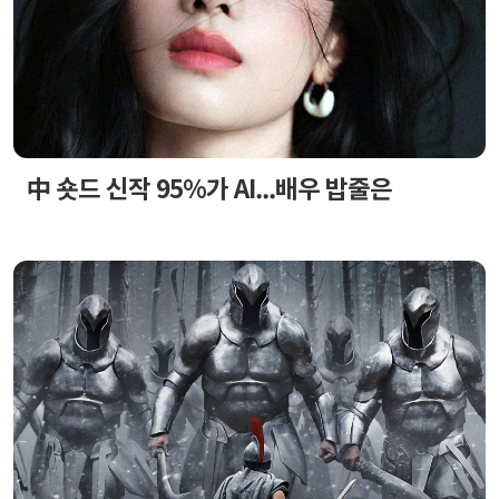
中 숏드 신작 95%가 AI...배우 밥줄은