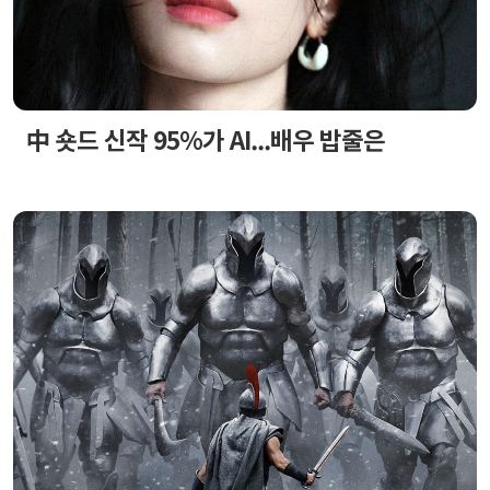
中 숏드 신작 95%가 AI...배우 밥줄은