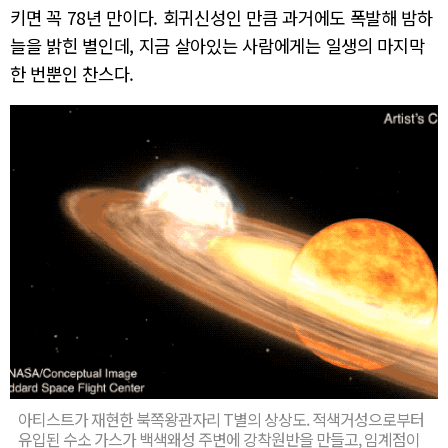
키면 꼭 78년 만이다. 회귀신성인 만큼 과거에도 폭발해 밤하
늘을 밝힌 별인데, 지금 살아있는 사람에게는 일생의 마지막
한 번뿐인 찬스다.
아티스트가 재현한 북쪽왕관자리 T별의 상상도. 적색거성으로부터
유입된 수소 가스가 백색왜성 주변에 강착원반을 만들고, 임계점이