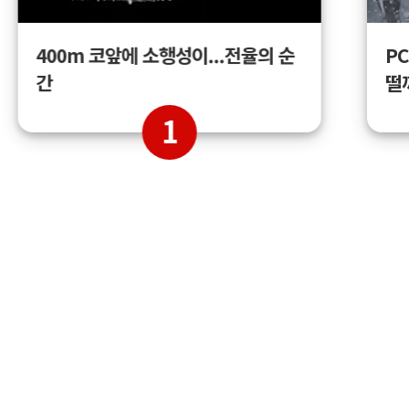
400m 코앞에 소행성이...전율의 순
PC
간
떨
1