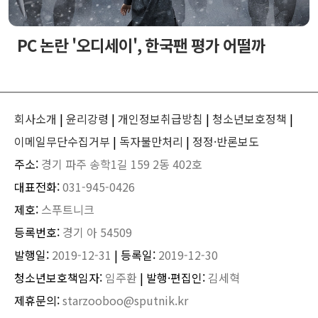
PC 논란 '오디세이', 한국팬 평가 어떨까
회사소개
|
윤리강령
|
개인정보취급방침
|
청소년보호정책
|
이메일무단수집거부
|
독자불만처리
|
정정·반론보도
주소:
경기 파주 송학1길 159 2동 402호
대표전화:
031-945-0426
제호:
스푸트니크
등록번호:
경기 아 54509
발행일:
2019-12-31
| 등록일:
2019-12-30
청소년보호책임자:
임주환
| 발행·편집인:
김세혁
제휴문의:
starzooboo@sputnik.kr