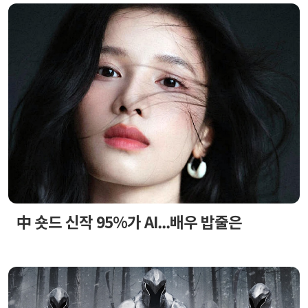
中 숏드 신작 95%가 AI...배우 밥줄은