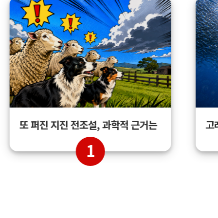
고
또 퍼진 지진 전조설, 과학적 근거는
1