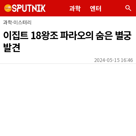
search
과학
엔터
과학·미스터리
이집트 18왕조 파라오의 숨은 별궁
발견
2024-05-15 16:46