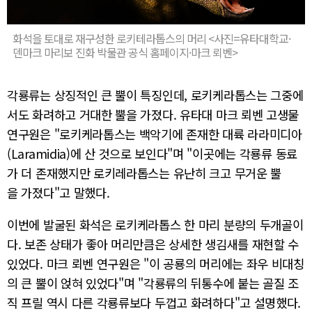
화석을 토대로 재구성한 로키테라톱스의 머리 <사진=유타대학교·
덴마크 마리보 진화 박물관 공식 홈페이지·마크 뢰벤>
각룡류는 상징적인 큰 뿔이 특징인데, 로키케라톱스는 그중에
서도 화려하고 거대한 뿔을 가졌다. 유타대 마크 뢰벤 고생물
연구원은 "로키케라톱스는 백악기에 존재한 대륙 라라미디아
(Laramidia)에 산 것으로 보인다"며 "이곳에는 각룡류 동료
가 더 존재했지만 로키레라톱스는 유난히 크고 무거운 뿔
을 가졌다"고 말했다.
이번에 발굴된 화석은 로키케라톱스 한 마리 분량의 두개골이
다. 보존 상태가 좋아 머리만큼은 상세한 생김새를 재현할 수
있었다. 마크 뢰벤 연구원은 "이 공룡의 머리에는 좌우 비대칭
의 큰 뿔이 얹혀 있었다"며 "각룡류의 뒤통수에 붙는 골질 조
직 프릴 역시 다른 각룡류보다 두껍고 화려하다"고 설명했다.