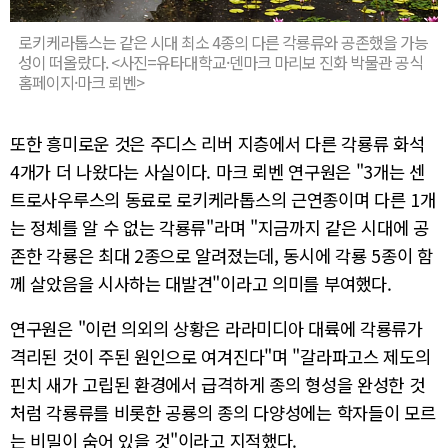
로키케라톱스는 같은 시대 최소 4종의 다른 각룡류와 공존했을 가능
성이 떠올랐다. <사진=유타대학교·덴마크 마리보 진화 박물관 공식
홈페이지·마크 뢰벤>
또한 흥미로운 것은 주디스 리버 지층에서 다른 각룡류 화석
4개가 더 나왔다는 사실이다. 마크 뢰벤 연구원은 "3개는 센
트로사우루스의 동료로 로키케라톱스의 근연종이며 다른 1개
는 정체를 알 수 없는 각룡류"라며 "지금까지 같은 시대에 공
존한 각룡은 최대 2종으로 알려졌는데, 동시에 각룡 5종이 함
께 살았음을 시사하는 대발견"이라고 의미를 부여했다.
연구원은 "이런 의외의 상황은 라라미디아 대륙에 각룡류가
격리된 것이 주된 원인으로 여겨진다"며 "갈라파고스 제도의
핀치 새가 고립된 환경에서 급격하게 종의 형성을 완성한 것
처럼 각룡류를 비롯한 공룡의 종의 다양성에는 학자들이 모르
는 비밀이 숨어 있을 것"이라고 지적했다.