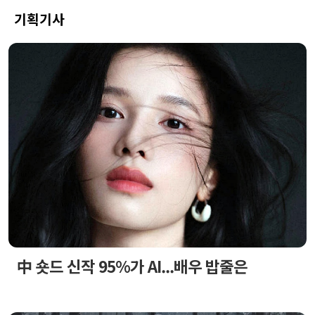
기획기사
中 숏드 신작 95%가 AI...배우 밥줄은