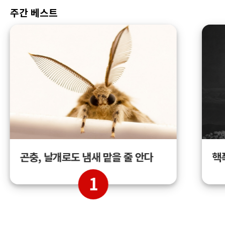
주간 베스트
곤충, 날개로도 냄새 맡을 줄 안다
핵
1